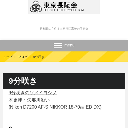
首都圏に在住する寒河江高校の同窓会
トップ
›
ブログ
›
9分咲き
9分咲き
9分咲きのソメイヨシノ
木更津・矢那川沿い
(Nikon D7200 AF-S NIKKOR 18-70㎜ ED DX)